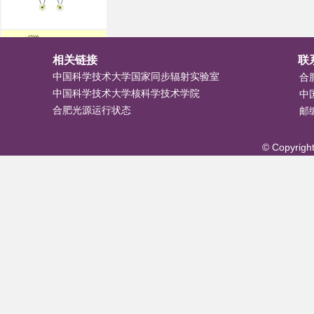
相关链接
联
May 2, 2023:
祝贺王超副研究员的论文在
中国科学技术大学国家同步辐射实验室
合
J.Am.Chem.Soc发表
中国科学技术大学核科学技术学院
中
合肥光源运行状态
邮编
© Copyright
Apr 18, 2023:
祝贺刘超成特任副研究员、李智
博士的论文在Advanced Materials发表
Oct 2022:
祝贺刘玉莹硕士获得研究生国家奖
金、吕黎阳博士获得长阳奖学金、唐冰博士获得
创谱奖学金